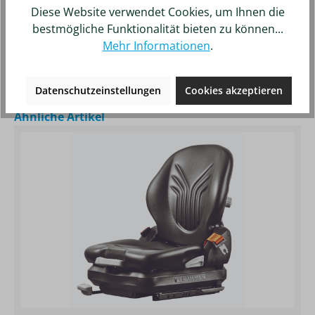
Diese Website verwendet Cookies, um Ihnen die
Artikelnummer:
1023155
82,11 €*
bestmögliche Funktionalität bieten zu können...
Mehr Informationen
.
Details
Merken
Datenschutzeinstellungen
Cookies akzeptieren
Produktgalerie überspringen
Ähnliche Artikel