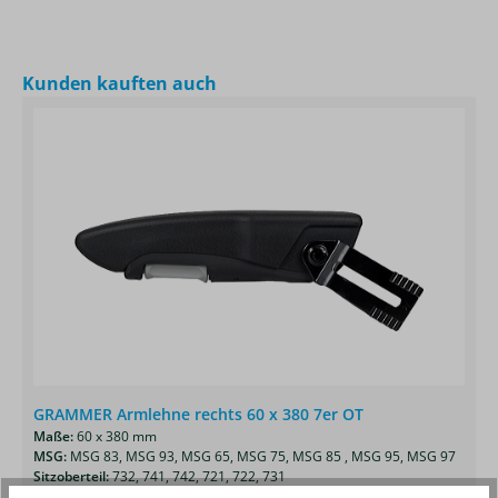
Produktgalerie überspringen
Kunden kauften auch
GRAMMER Armlehne rechts 60 x 380 7er OT
Maße:
60 x 380 mm
MSG:
MSG 83,
MSG 93,
MSG 65,
MSG 75,
MSG 85 ,
MSG 95,
MSG 97
Sitzoberteil:
732,
741,
742,
721,
722,
731
Neigungseinstellbar:
ja