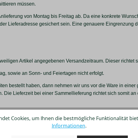
uittieren müssen.
Anlieferung von Montag bis Freitag ab. Da eine konkrete Wunsch
er Lieferadresse gesichert sein. Eine genauere Eingrenzung des 
iligen Artikel angegebenen Versandzeitraum. Dieser richtet si
g, sowie an Sonn- und Feiertagen nicht erfolgt.
iten bestellt haben, dann nehmen wir uns vor die Ware in eine
. Die Lieferzeit bei einer Sammellieferung richtet sich somit 
det Cookies, um Ihnen die bestmögliche Funktionalität bie
n Sie eine
Versandbestätigung per Mail
. Sofern Ihre Sendung e
Informationen
.
te beachten Sie, dass es
bei Speditionszustellungen keine Tr
nisch einen Tag vorab erfolgt.