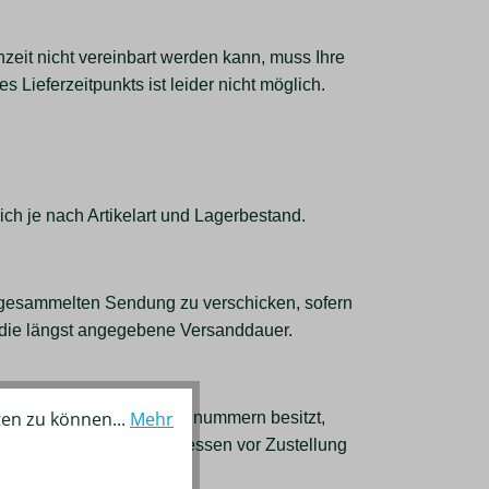
zeit nicht vereinbart werden kann, muss Ihre
Lieferzeitpunkts ist leider nicht möglich.
ch je nach Artikelart und Lagerbestand.
r gesammelten Sendung zu verschicken, sofern
an die längst angegebene Versanddauer.
ten zu können...
Mehr
ine oder mehrere Trackingnummern besitzt,
ackingnummern
gibt, stattdessen
vor Zustellung