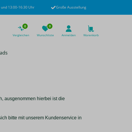
 und 13:00-16:30 Uhr
Große Ausstellung
0
0
Vergleichen
Wunschliste
Anmelden
Warenkorb
ads
ch, ausgenommen hierbei ist die
ich bitte mit unserem Kundenservice in