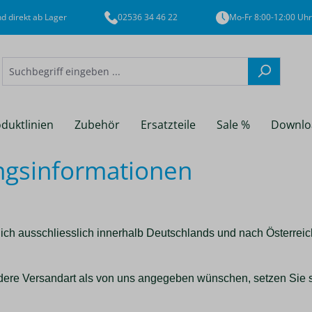
d direkt ab Lager
02536 34 46 22
Mo-Fr 8:00-12:00 Uhr
duktlinien
Zubehör
Ersatzteile
Sale %
Downlo
ngsinformationen
lich ausschliesslich innerhalb Deutschlands und nach Österrei
andere Versandart als von uns angegeben wünschen, setzen Sie s