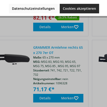
722
Neigungseinstellbar:
ja
Datenschutzeinstellungen
Cookies akzeptieren
Artikelnummer:
1023155
82,11 €*
26.5% Rabatt
Details
Merken
GRAMMER Armlehne rechts 65
x 270 7er OT
Maße:
65 x 270 mm
MSG:
MSG 83,
MSG 93,
MSG 65,
MSG 75,
MSG 85 ,
MSG 95,
MSG 97
Sitzoberteil:
741,
742,
721,
722,
731,
732
Neigungseinstellbar:
nein
Artikelnummer:
1096328
71,17 €*
Details
Merken