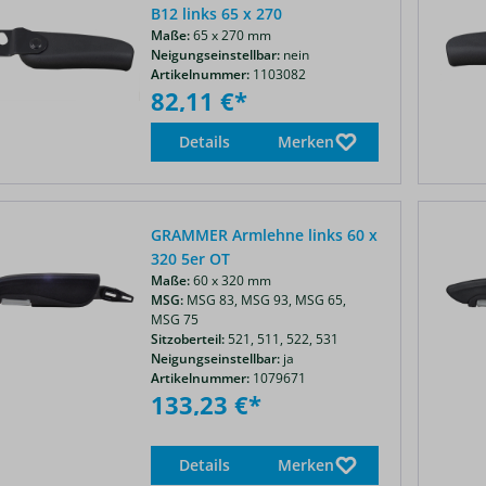
B12 links 65 x 270
Maße:
65 x 270 mm
Neigungseinstellbar:
nein
Artikelnummer:
1103082
82,11 €*
Details
Merken
GRAMMER Armlehne links 60 x
320 5er OT
Maße:
60 x 320 mm
MSG:
MSG 83,
MSG 93,
MSG 65,
MSG 75
Sitzoberteil:
521,
511,
522,
531
Neigungseinstellbar:
ja
Artikelnummer:
1079671
133,23 €*
Details
Merken