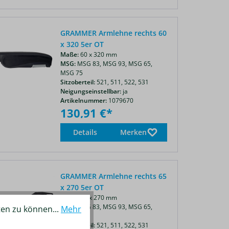
GRAMMER Armlehne rechts 60
x 320 5er OT
Maße:
60 x 320 mm
MSG:
MSG 83,
MSG 93,
MSG 65,
MSG 75
Sitzoberteil:
521,
511,
522,
531
Neigungseinstellbar:
ja
Artikelnummer:
1079670
130,91 €*
Details
Merken
GRAMMER Armlehne rechts 65
x 270 5er OT
Maße:
65 x 270 mm
MSG:
MSG 83,
MSG 93,
MSG 65,
ten zu können...
Mehr
MSG 75
Sitzoberteil:
521,
511,
522,
531