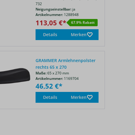
732
Neigungseinstellbar:
ja
Artikelnummer:
1288948
113,05 €*
67.9% Rabatt
Details
Merken
GRAMMER Armlehnenpolster
rechts 65 x 270
Maße:
65 x 270 mm
Artikelnummer:
1169704
46,52 €*
Details
Merken