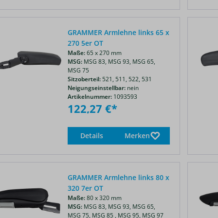
GRAMMER Armlehne links 65 x
270 5er OT
Maße:
65 x 270 mm
MSG:
MSG 83,
MSG 93,
MSG 65,
MSG 75
Sitzoberteil:
521,
511,
522,
531
Neigungseinstellbar:
nein
Artikelnummer:
1093593
122,27 €*
Details
Merken
GRAMMER Armlehne links 80 x
320 7er OT
Maße:
80 x 320 mm
MSG:
MSG 83,
MSG 93,
MSG 65,
MSG 75,
MSG 85 ,
MSG 95,
MSG 97