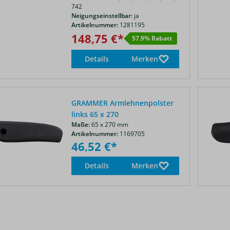
742
Neigungseinstellbar:
ja
Artikelnummer:
1281195
148,75 €*
57.9% Rabatt
Details
Merken
GRAMMER Armlehnenpolster
links 65 x 270
Maße:
65 x 270 mm
Artikelnummer:
1169705
46,52 €*
Details
Merken