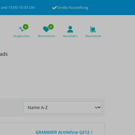
 und 13:00-16:30 Uhr
Große Ausstellung
0
0
Vergleichen
Wunschliste
Anmelden
Warenkorb
ads
GRAMMER Armlehne GS12 /