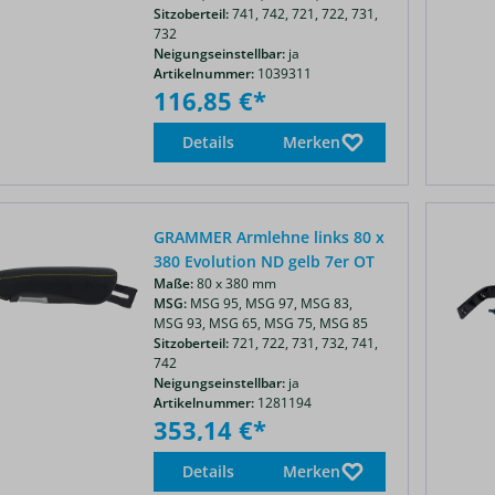
Sitzoberteil:
741,
742,
721,
722,
731,
732
Neigungseinstellbar:
ja
Artikelnummer:
1039311
116,85 €*
Details
Merken
GRAMMER Armlehne links 80 x
380 Evolution ND gelb 7er OT
Maße:
80 x 380 mm
MSG:
MSG 95,
MSG 97,
MSG 83,
MSG 93,
MSG 65,
MSG 75,
MSG 85
Sitzoberteil:
721,
722,
731,
732,
741,
742
Neigungseinstellbar:
ja
Artikelnummer:
1281194
353,14 €*
Details
Merken