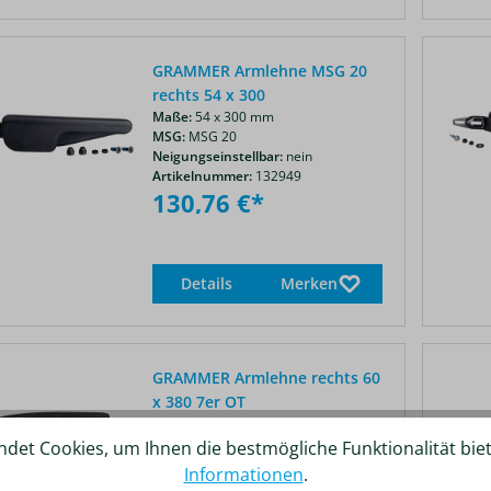
GRAMMER Armlehne MSG 20
rechts 54 x 300
Maße:
54 x 300 mm
MSG:
MSG 20
Neigungseinstellbar:
nein
Artikelnummer:
132949
130,76 €*
Details
Merken
GRAMMER Armlehne rechts 60
x 380 7er OT
Maße:
60 x 380 mm
MSG:
MSG 83,
MSG 93,
MSG 65,
det Cookies, um Ihnen die bestmögliche Funktionalität bie
MSG 75,
MSG 85 ,
MSG 95,
MSG 97
Informationen
.
Sitzoberteil:
731,
732,
741,
742,
721,