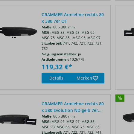
GRAMMER Armlehne rechts 80
x 380 7er OT
Maße:
80 x 380 mm
MSG:
MSG 83,
MSG 93,
MSG 65,
MSG 75,
MSG 85 ,
MSG 95,
MSG 97
Sitzoberteil:
741,
742,
721,
722,
731,
732
Neigungseinstellbar:
ja
Artikelnummer:
1026779
119,32 €*
Details
Merken
%
GRAMMER Armlehne rechts 80
x 380 Evolution ND gelb 7er
Maße:
80 x 380 mm
OT
MSG:
MSG 95,
MSG 97,
MSG 83,
MSG 93,
MSG 65,
MSG 75,
MSG 85
Sitzoberteil:
721,
722,
731,
732,
741,