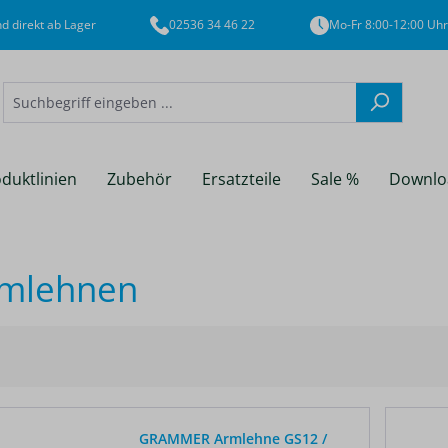
d direkt ab Lager
02536 34 46 22
Mo-Fr 8:00-12:00 Uhr
duktlinien
Zubehör
Ersatzteile
Sale %
Downlo
mlehnen
GRAMMER Armlehne GS12 /