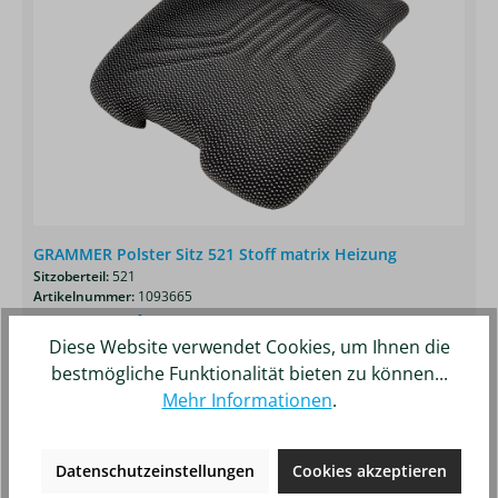
GRAMMER Polster Sitz 521 Stoff matrix Heizung
Sitzoberteil:
521
Artikelnummer:
1093665
378,63 €*
Diese Website verwendet Cookies, um Ihnen die
Details
Merken
bestmögliche Funktionalität bieten zu können...
Mehr Informationen
.
Produktgalerie überspringen
Ähnliche Artikel
Datenschutzeinstellungen
Cookies akzeptieren