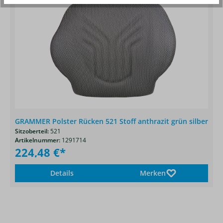
GRAMMER Polster Rücken 521 Stoff anthrazit grün silber
Sitzoberteil:
521
Artikelnummer:
1291714
224,48 €*
Details
Merken