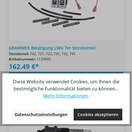
GRAMMER Betätigung LWU 7er Sitzoberteil
Sitzoberteil:
742,
721,
722,
731,
732,
741
Artikelnummer:
1133692
162,49 €*
Details
Merken
Diese Website verwendet Cookies, um Ihnen die
bestmögliche Funktionalität bieten zu können...
Mehr Informationen
.
Produktgalerie überspringen
Ähnliche Artikel
Datenschutzeinstellungen
Cookies akzeptieren