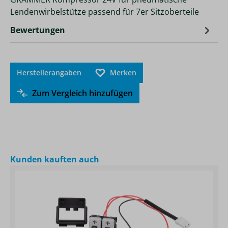
Lendenwirbelstütze passend für 7er Sitzoberteile
Bewertungen
Herstellerangaben
Merken
Zum Vergleich hinzufügen
Produktgalerie überspringen
Kunden kauften auch