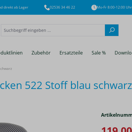
d direkt ab Lager
02536 34 46 22
Mo-Fr 8:00-12:00 Uhr
duktlinien
Zubehör
Ersatzteile
Sale %
Downlo
schwarz
ken 522 Stoff blau schwarz
Artikelnumm
119,00