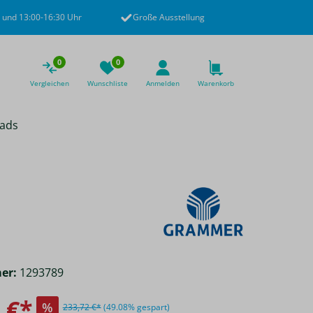
 und 13:00-16:30 Uhr
Große Ausstellung
0
0
Vergleichen
Wunschliste
Anmelden
Warenkorb
ads
er:
1293789
 €*
%
233,72 €*
(49.08% gespart)