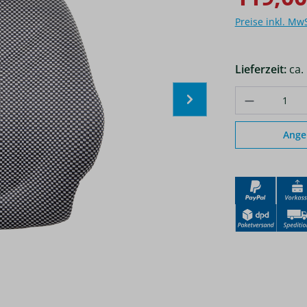
Preise inkl. Mw
Lieferzeit:
ca.
Produkt A
Ange