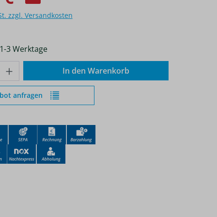
St. zzgl. Versandkosten
 1-3 Werktage
nzahl: Gib den gewünschten Wert ein od
In den Warenkorb
bot anfragen